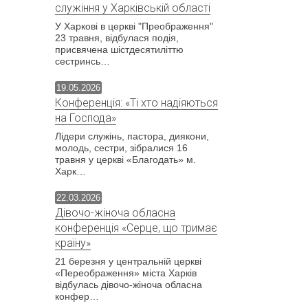
служіння у Харківській області
У Харкові в церкві "Преображення"
23 травня, відбулася подія,
присвячена шістдесятиліттю
сестринсь…
19.05.2026
Конференція: «Ті хто надіяються
на Господа»
Лідери служінь, пастора, диякони,
молодь, сестри, зібралися 16
травня у церкві «Благодать» м.
Харк…
22.03.2026
Дівочо-жіноча обласна
конференція «Серце, що тримає
країну»
21 березня у центральній церкві
«Переображення» міста Харків
відбулась дівочо-жіноча обласна
конфер…