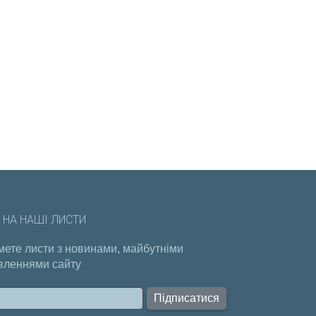
 НА НАШІ ЛИСТИ
ете листи з новинами, майбутніми
вленнями сайту
Підписатися