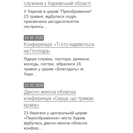
служіння у Харківській області
У Харкові в церкві "Преображення"
23 травня, відбулася подія,
присвячена шістдесятиліттю
сестринсь…
19.05.2026
Конференція: «Ті хто надіяються
на Господа»
Лідери служінь, пастора, диякони,
молодь, сестри, зібралися 16
травня у церкві «Благодать» м.
Харк…
22.03.2026
Дівочо-жіноча обласна
конференція «Серце, що тримає
країну»
21 березня у центральній церкві
«Переображення» міста Харків
відбулась дівочо-жіноча обласна
конфер…