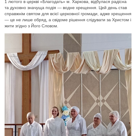
1 лютого в церкві «Благодать» м. Харкова, відбулася радісна
та духовно значуща подія — водне хрещення. Цей день став
справжнім святом для всієї церковної громади, адже хрещення
— це не лише обряд, а свідоме рішення слідувати за Христом і
жити згідно з Його Словом.