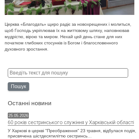
Церква «Благодать» щиро радіє за новохрещених і молиться,
щоб Господь укріплював їх на життєвому шляху, наповнював
мудрістю, вірою та миром. Нехай цей день стане для них
початком глибоких стосунків із Богом і благословенного
духовного зростання.
Пошук
Останні новини
25.05.2026
60 років сестринського служіння у Харківській області
У Харкові в церкві "Преображення" 23 травня, відбулася подія,
присвячена шістдесятиліттю сестринсь…