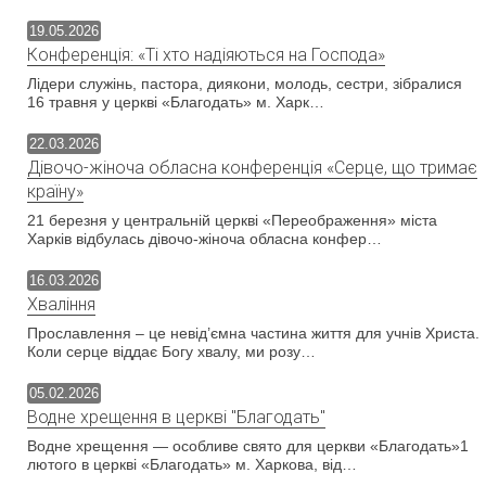
19.05.2026
Конференція: «Ті хто надіяються на Господа»
Лідери служінь, пастора, диякони, молодь, сестри, зібралися
16 травня у церкві «Благодать» м. Харк…
22.03.2026
Дівочо-жіноча обласна конференція «Серце, що тримає
країну»
21 березня у центральній церкві «Переображення» міста
Харків відбулась дівочо-жіноча обласна конфер…
16.03.2026
Хваління
Прославлення – це невід’ємна частина життя для учнів Христа.
Коли серце віддає Богу хвалу, ми розу…
05.02.2026
Водне хрещення в церкві "Благодать"
Водне хрещення — особливе свято для церкви «Благодать»1
лютого в церкві «Благодать» м. Харкова, від…