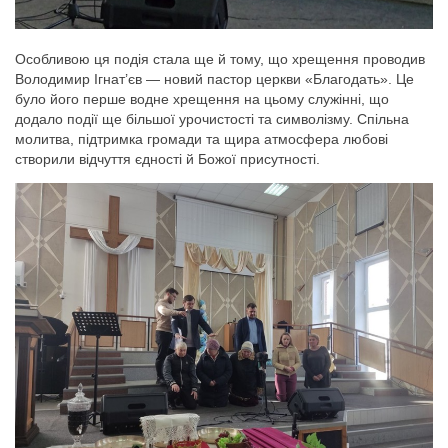
Особливою ця подія стала ще й тому, що хрещення проводив
Володимир Ігнат’єв — новий пастор церкви «Благодать». Це
було його перше водне хрещення на цьому служінні, що
додало події ще більшої урочистості та символізму. Спільна
молитва, підтримка громади та щира атмосфера любові
створили відчуття єдності й Божої присутності.