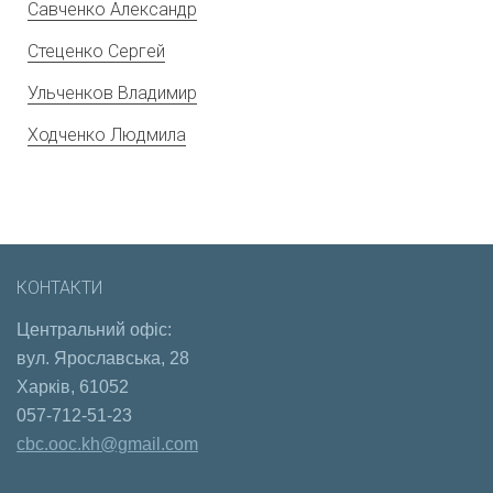
Савченко Александр
Стеценко Сергей
Ульченков Владимир
Ходченко Людмила
КОНТАКТИ
Центральний офіс:
вул. Ярославська, 28
Харків, 61052
057-712-51-23
cbc.ooc.kh@gmail.com