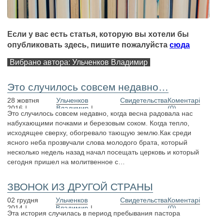
Если у вас есть статья, которую вы хотели бы
опубликовать здесь, пишите пожалуйста
сюда
Вибрано автора: Ульченков Владимир
Это случилось совсем недавно…
28 жовтня
Ульченков
Свидетельства
Коментарі
2016
Владимир
(0)
Это случилось совсем недавно, когда весна радовала нас
набухающими почками и березовым соком. Когда тепло,
исходящее сверху, обогревало тающую землю.Как среди
ясного неба прозвучали слова молодого брата, который
несколько недель назад начал посещать церковь и который
сегодня пришел на молитвенное с…
ЗВОНОК ИЗ ДРУГОЙ СТРАНЫ
02 грудня
Ульченков
Свидетельства
Коментарі
2014
Владимир
(0)
Эта история случилась в период пребывания пастора