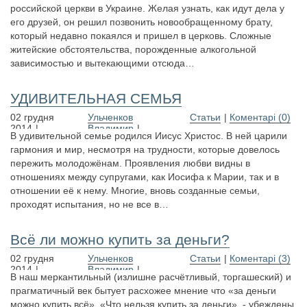
российской церкви в Украине. Желая узнать, как идут дела у
его друзей, он решил позвонить новообращенному брату,
который недавно покаялся и пришел в церковь. Сложные
житейские обстоятельства, порожденные алкогольной
зависимостью и вытекающими отсюда…
УДИВИТЕЛЬНАЯ СЕМЬЯ
02 грудня
Ульченков
Статьи
Коментарі (0)
2014
Владимир
В удивительной семье родился Иисус Христос. В ней царили
гармония и мир, несмотря на трудности, которые довелось
пережить молодожёнам. Проявления любви видны в
отношениях между супругами, как Иосифа к Марии, так и в
отношении её к нему. Многие, вновь созданные семьи,
проходят испытания, но не все в…
Всё ли можно купить за деньги?
02 грудня
Ульченков
Статьи
Коментарі (3)
2014
Владимир
В наш меркантильный (излишне расчётливый, торгашеский) и
прагматичный век бытует расхожее мнение что «за деньги
можно купить всё». «Что нельзя купить за деньги», - убеждены