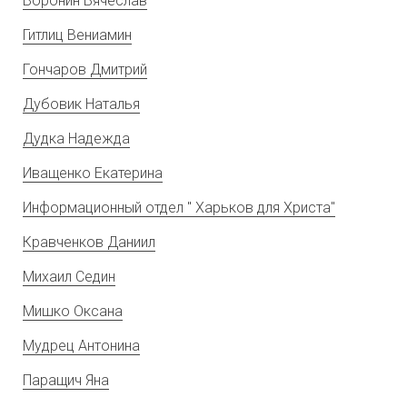
Воронин Вячеслав
Гитлиц Вениамин
Гончаров Дмитрий
Дубовик Наталья
Дудка Надежда
Иващенко Екатерина
Информационный отдел " Харьков для Христа"
Кравченков Даниил
Михаил Седин
Мишко Оксана
Мудрец Антонина
Паращич Яна