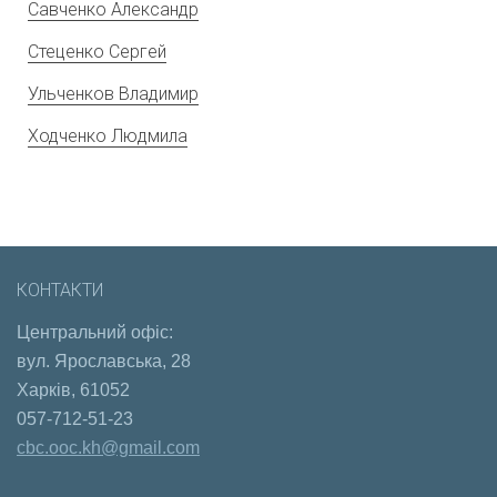
Савченко Александр
Стеценко Сергей
Ульченков Владимир
Ходченко Людмила
КОНТАКТИ
Центральний офіс:
вул. Ярославська, 28
Харків, 61052
057-712-51-23
cbc.ooc.kh@gmail.com