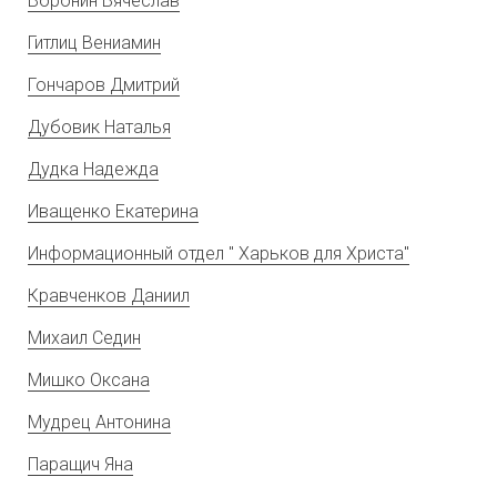
Воронин Вячеслав
Гитлиц Вениамин
Гончаров Дмитрий
Дубовик Наталья
Дудка Надежда
Иващенко Екатерина
Информационный отдел " Харьков для Христа"
Кравченков Даниил
Михаил Седин
Мишко Оксана
Мудрец Антонина
Паращич Яна