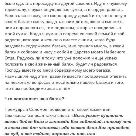
было сделать пересадку на другой самолёт. Иду я к нужному
терминалу, в руках ощущаю вес сумки, а в сердце радость.
Радовался я тому, что скоро приеду домой и то, что я несу в
своём багаже смогу раздать своим детям, жене и вместе с
ними порадоваться, тем подаркам, которые находились в
моей сумке. Когда я думал о встречи со своей семьёй и той
радости, которую я испытаю вместе с ними, когда буду
раздавать содержимое багажа, мне пришла мысль, а какой
багаж я собираю и несу с собой в Царство моего Небесного
Отца. Радуюсь ли я тому, что уже положил и ещё успею
положить в свой жизненный багаж, будет ли радоваться
Господь вместе со мной содержимому моего багажа.
Размышляя над этим, давайте вместе постараемся ответить
на несколько вопросов относительно нашего багажа и того,
что нам необходимо знать о нём.
Что составляет наш багаж?
Премудрый Соломон, подводя итог своей жизни в кн.
Екклесиаст записал такие слова: «
Выслушаем сущность
всего: бойся Бога и заповеди Его соблюдай, потому что
в этом все для человека; ибо всякое дело Бог приведет
на суд, и все тайное, хорошо ли оно, или