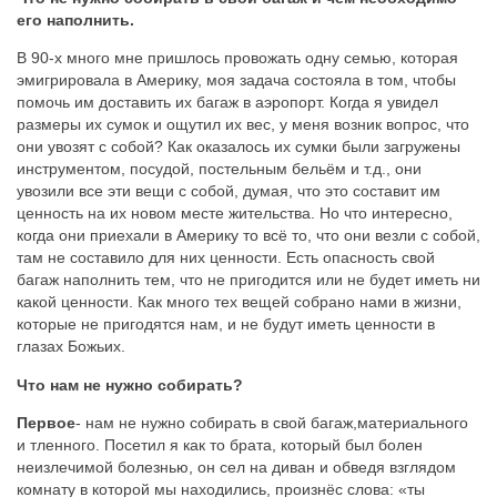
его наполнить.
В 90-х много мне пришлось провожать одну семью, которая
эмигрировала в Америку, моя задача состояла в том, чтобы
помочь им доставить их багаж в аэропорт. Когда я увидел
размеры их сумок и ощутил их вес, у меня возник вопрос, что
они увозят с собой? Как оказалось их сумки были загружены
инструментом, посудой, постельным бельём и т.д., они
увозили все эти вещи с собой, думая, что это составит им
ценность на их новом месте жительства. Но что интересно,
когда они приехали в Америку то всё то, что они везли с собой,
там не составило для них ценности. Есть опасность свой
багаж наполнить тем, что не пригодится или не будет иметь ни
какой ценности. Как много тех вещей собрано нами в жизни,
которые не пригодятся нам, и не будут иметь ценности в
глазах Божьих.
Что нам не нужно собирать?
Первое
- нам не нужно собирать в свой багаж,
материального
и тленного. Посетил я как то брата, который был болен
неизлечимой болезнью, он сел на диван и обведя взглядом
комнату в которой мы находились, произнёс слова: «ты