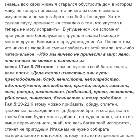
знаешь всю свою жизнь я старался обустроить дом в котором
живу, но теперь понимаю, что ничего из своего земного
имущества я не могу забрать с собой к Господу». Затем
сделав паузу, произнёс: «я сожалею о том, что упустил и
теперь не могу исправить». В упущенном, он вспомнил
пропущенные богослужения, труд для славы Господа и
многое другое. Вспомните предупреждение Ап. Павла о том,
что никто из людей не сможет забрать из этой земли, что-либо
материальное: «
Ибо мы ничего не принесли в мир; явно,
что ничего не можем и вынести из
него
».
1Тим.6:7
Второе
– нам не нужно в свой багаж класть
дела плоти: «
Дела плоти известны; они суть:
прелюбодеяние, блуд, нечистота, непотребство,
идолослужение, волшебство, вражда, ссоры, зависть,
гнев, распри, разногласия, (соблазны), ереси, ненависть,
убийства, пьянство, бесчинство и тому подобное
...
»
.
Гал.5:19-21.
К этому можно прибавить, обиду, сплетни,
греховные наслаждения и т.д. Дорогой брат и сестра, если в
твоём багаже будет много доброго, но туда попадет, что-то из
выше перечисленного, знай, что весь багаж твой испортится,
станет не пригодным.
Итак,
нам не нужно собирать
материального и плотского, потому что это не пригодится нам