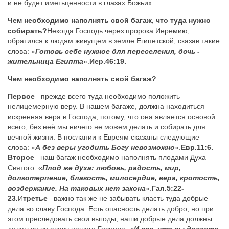
и не будет иметь
ценности в глазах Божьих.
Чем необходимо наполнять свой багаж, что туда нужно
собирать?
Некогда Господь через пророка Иеремию,
обратился к людям живущем в земле Египетской, сказав такие
слова: «
Готовь себе нужное для переселения, дочь -
жительница Египта
».
Иер.46:19.
Чем необходимо наполнять свой багаж?
Первое
– прежде всего туда необходимо положить
нелицемерную веру. В нашем багаже, должна находиться
искренняя вера в Господа, потому, что она является основой
всего, без неё мы ничего не можем делать и собирать для
вечной жизни. В послании к Евреям сказаны следующие
слова: «
А без веры угодить Богу невозможно
».
Евр.11:6.
Второе
– наш багаж необходимо наполнять плодами Духа
Святого: «
Плод же духа: любовь, радость, мир,
долготерпение, благость, милосердие, вера, кротость,
воздержание. На таковых нет закона
».
Гал.5:22-
23.
И
третье
– важно так же не забывать класть туда добрые
дела во славу Господа. Есть опасность делать добро, но при
этом преследовать свои выгоды, наши добрые дела должны