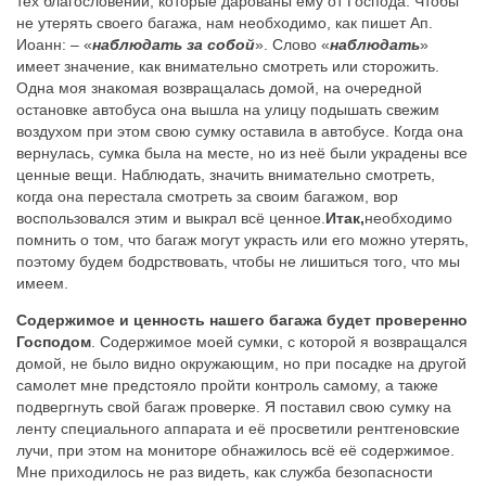
тех благословений, которые дарованы ему от Господа. Чтобы
не утерять своего багажа, нам необходимо, как пишет Ап.
Иоанн: – «
наблюдать за собой
». Слово «
наблюдать
»
имеет значение, как внимательно смотреть или сторожить.
Одна моя знакомая возвращалась домой, на очередной
остановке автобуса она вышла на улицу подышать свежим
воздухом при этом свою сумку оставила в автобусе. Когда она
вернулась, сумка была на месте, но из неё были украдены все
ценные вещи. Наблюдать, значить внимательно смотреть,
когда она перестала смотреть за своим багажом, вор
воспользовался этим и выкрал всё ценное.
Итак,
необходимо
помнить о том, что багаж могут украсть или его можно утерять,
поэтому будем бодрствовать, чтобы не лишиться того, что мы
имеем.
Содержимое и ценность нашего багажа будет проверенно
Господом
. Содержимое моей сумки, с которой я возвращался
домой, не было видно окружающим, но при посадке на другой
самолет мне предстояло пройти контроль самому, а также
подвергнуть свой багаж проверке. Я поставил свою сумку на
ленту специального аппарата и её просветили рентгеновские
лучи, при этом на мониторе обнажилось всё её содержимое.
Мне приходилось не раз видеть, как служба безопасности