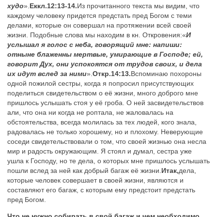
худо
».
Еккл.12:13-14.
Из прочитанного текста мы видим, что
каждому человеку придется предстать пред Богом с теми
делами, которые он совершал на протяжении всей своей
жизни. Подобные слова мы находим в кн. Откровения:
«
И
услышал я голос с неба, говорящий мне: напиши:
отныне блаженны мертвые, умирающие в Господе; ей,
говорит Дух, они успокоятся от трудов своих, и дела
их идут вслед за ними
».
Откр.14:13.
Вспоминаю похороны
одной пожилой сестры, когда я попросил присутствующих
поделиться свидетельством о её жизни, много доброго мне
пришлось услышать стоя у её гроба. О ней засвидетельствов
али, что она ни когда не роптала, не жаловалась на
обстоятельства, всегда молилась за тех людей, кого знала,
радовалась не только хорошему, но и плохому. Неверующие
соседи свидетельствовал
и о том, что своей жизнью она несла
мир и радость окружающим. Я стоял и думал, сестра уже
ушла к Господу, но те дела, о которых мне пришлось услышать
пошли вслед за ней как добрый багаж её жизни.
Итак,
дела,
которые человек совершает в своей жизни, являются и
составляют его багаж, с которым ему предстоит предстать
пред Богом.
Что не нужно собирать в свой багаж и чем необходимо