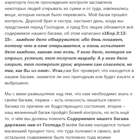
аэропорта после прохождения контроля заставляла
некоторых людей открывать их сумки и от туда, извлекались
вещи, которые нельзя было перевозить. Мой багаж прошёл
контроль. Дорогой брат и сестра, настанет день, когда мы
предстанем перед Господом, и пред Его лицом обнажится всё
содержимое нашего багажа, об этом написано в
1Кор.3:13-
15
«…
каждого дело обнаружится; ибо день покажет,
потому что в огне открывается, и огонь испытает
дело каждого, каково оно есть. У кого дело, которое он
строил, устоит, тот получит награду. А у кого дело
сгорит, тот потерпит урон; впрочем сам спасется, но
так, как бы из огня
»
. Итак,
сам Бог проверит, что находится в
нашем багаже, окажется ли оно пригодным или будет изъято и
выброшено.
Мы с вами размышляем над тем, что нам необходимо знать о
своём багаже, первое – есть опасность лишиться своего
багажа по причине не бодрствующего состояния, второе –
наш жизненный багаж пройдёт Божий контроль, но есть ещё
то, о чём мы должны помнить.
Содержимое нашего багажа
даровано нам от Господа.
В моём багаже находился только
маленький процент того, что туда положил я своего, всё
остальное содержимое было положено туда моими