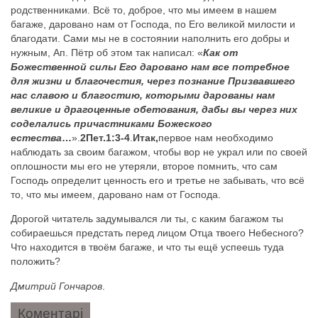
родственниками. Всё то, доброе, что мы имеем в нашем
багаже, даровано нам от Господа, по Его великой милости и
благодати. Сами мы не в состоянии наполнить его добры и
нужным, Ап. Пётр об этом так написал: «
Как от
Божественной силы Его даровано нам все потребное
для жизни и благочестия, через познание Призвавшего
нас славою и благостию, которыми дарованы нам
великие и драгоценные обетования, дабы вы через них
соделались причастниками Божеского
естества
…
».
2Пет.1:3-4
.
Итак,
первое нам необходимо
наблюдать за своим багажом, чтобы вор не украл или по своей
оплошности мы его не утеряли, второе помнить, что сам
Господь определит ценность его и третье не забывать, что всё
то, что мы имеем, даровано нам от Господа.
Дорогой читатель задумывался ли ты, с каким багажом ты
собираешься предстать перед лицом Отца твоего Небесного?
Что находится в твоём багаже, и что ты ещё успеешь туда
положить?
Дмитрий Гончаров
.
Коментарі