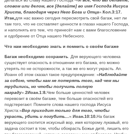
делаться во славу нашего Господа -
«
И все, что вы делаете,
словом или делом, все [делайте] во имя Господа Иисуса
Христа, благодаря через Него Бога и Отца
».
Кол.3:17.
Итак,
для нас важно сегодня пересмотреть свой багаж, нет ли
там того, что не составляет ценности в глазах нашего Господа,
и наполнять его тем, что принесёт нам с вами благословение
и одобрение от Отца нашего Небесного.
Что нам необходимо знать и помнить о своём багаже
Багаж необходимо сохранить
. Для верующего человека
существует опасность в отношении его багажа, его можно
утерять по не осторожности, а так же его могут украсть. Ап.
Иоанн об этом сказал такое предупреждение: «
Наблюдайте
за собою, чтобы нам не потерять того, над чем мы
трудились, но чтобы получить полную
награду
».
2Иоан.1:8.
Чем больше ценностей человек
перевозит в своём багаже, тем больше опасностей его
подстерегают. Помните слова нашего господа Иисуса
Христа:
«
Вор приходит только для того, чтобы
украсть, убить и погубить…
».
Иоан.10:10.
На багаж
верующего охотится искусный вор, имя которому лукавый, его
задача состоит в том, чтобы обокрасть Божье дитё, лишить его